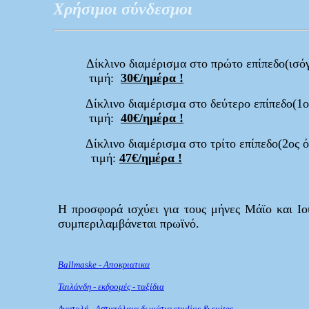
Χρήσιμοι σύνδεσμοι
Δίκλινο διαμέρισμα στο πρώτο επίπεδο(ισόγ
τιμή:
30€/ημέρα !
Δίκλινο διαμέρισμα στο δεύτερο επίπεδο(1ο
τιμή:
40€/ημέρα !
Δίκλινο διαμέρισμα στο τρίτο επίπεδο(2ος 
τιμή:
47€/ημέρα !
Η προσφορά
ισχύει για τους μήνες Μάϊο και Ιού
συμπεριλαμβάνεται πρωϊνό.
Ballmaske -
Αποκριατικα
Ταιλάνδη -
εκδρομές - ταξίδια
Ανατολή -
Αστυπάλαια δωμάτια studios & suites