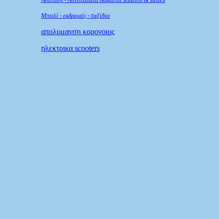
Μπαλί - εκδ
ρομές - ταξίδια
απολυμανση κορονοιος
ηλεκτρικα scooters